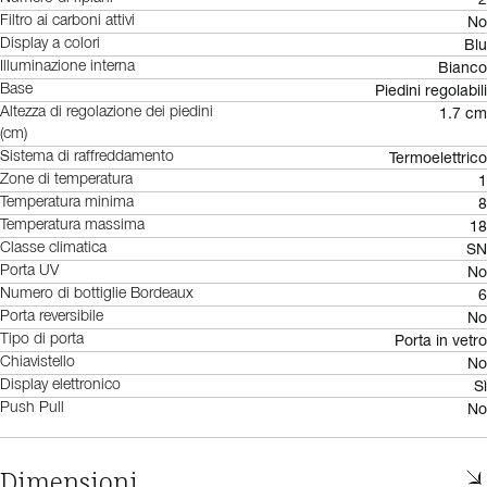
No
Filtro ai carboni attivi
Blu
Display a colori
Bianco
Illuminazione interna
Piedini regolabili
Base
1.7 cm
Altezza di regolazione dei piedini
(cm)
Termoelettrico
Sistema di raffreddamento
1
Zone di temperatura
8
Temperatura minima
18
Temperatura massima
SN
Classe climatica
No
Porta UV
6
Numero di bottiglie Bordeaux
No
Porta reversibile
Porta in vetro
Tipo di porta
No
Chiavistello
Sì
Display elettronico
No
Push Pull
Dimensioni