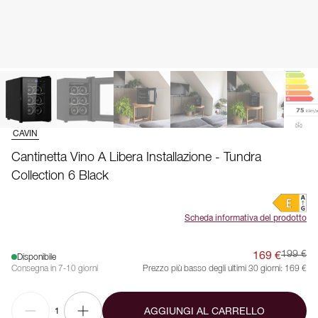
CAVIN
Cantinetta Vino A Libera Installazione - Tundra
Collection 6 Black
Scheda informativa del prodotto
169 €
199 €
Disponibile
Consegna in 7-10 giorni
Prezzo più basso degli ultimi 30 giorni:
169 €
AGGIUNGI AL CARRELLO
1