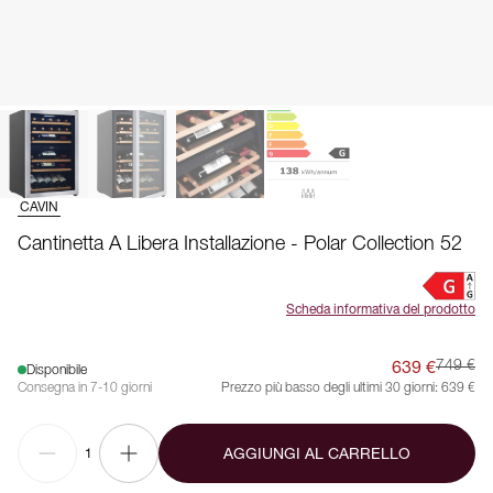
CAVIN
Cantinetta A Libera Installazione - Polar Collection 52
Scheda informativa del prodotto
639 €
749 €
Disponibile
Consegna in 7-10 giorni
Prezzo più basso degli ultimi 30 giorni:
639 €
AGGIUNGI AL CARRELLO
1