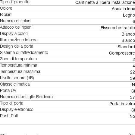
Cantinetta a libera installazione
Tipo di prodotto
Acciaio inox
Colore
Legno
Ripiani
6
Numero di ripiani
Fisso ed estraibile
Attacco dei ripiani
Bianco
Display a colori
Bianco
Illuminazione interna
Standard
Design della porta
Compressore
Sistema di raffreddamento
2
Zone di temperatura
4
Temperatura minima
22
Temperatura massima
39
Livello sonoro (dB)
N
Classe climatica
Sì
Porta UV
37
Numero di bottiglie Bordeaux
Porta in vetro
Tipo di porta
Sì
Display elettronico
No
Push Pull