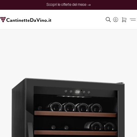
Scopri le offerte del mese →