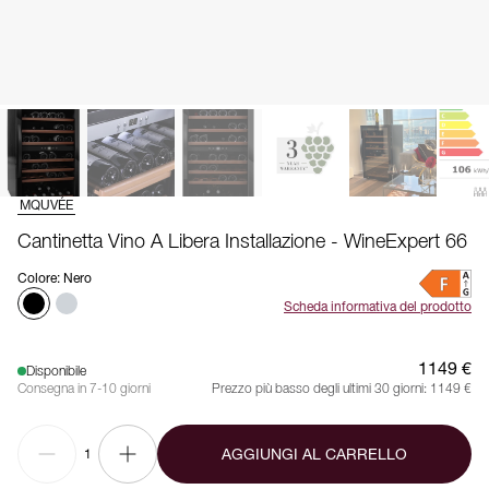
MQUVÉE
Cantinetta Vino A Libera Installazione - WineExpert 66
Colore
:
Nero
Scheda informativa del prodotto
1149 €
Disponibile
Consegna in 7-10 giorni
Prezzo più basso degli ultimi 30 giorni:
1149 €
AGGIUNGI AL CARRELLO
1