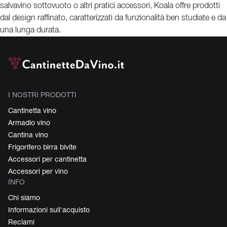
salvavino sottovuoto o altri pratici accessori, Koala offre prodotti
dal design raffinato, caratterizzati da funzionalità ben studiate e da
una lunga durata.
I NOSTRI PRODOTTI
Cantinetta vino
Armadio vino
Cantina vino
Frigorifero birra bivite
Accessori per cantinetta
Accessori per vino
INFO
Chi siamo
Informazioni sull'acquisto
Reclami