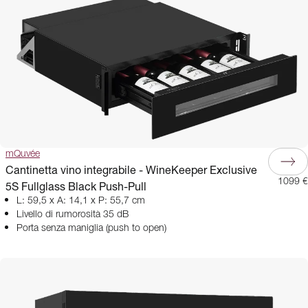
mQuvée
Cantinetta vino integrabile - WineKeeper Exclusive
1099 €
5S Fullglass Black Push-Pull
L: 59,5 x A: 14,1 x P: 55,7 cm
Livello di rumorosità 35 dB
Porta senza maniglia (push to open)