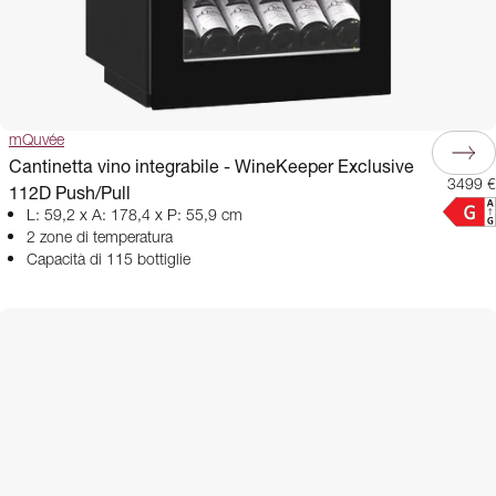
mQuvée
Cantinetta vino integrabile - WineKeeper Exclusive
3499 €
112D Push/Pull
L: 59,2 x A: 178,4 x P: 55,9 cm
2 zone di temperatura
Capacità di 115 bottiglie