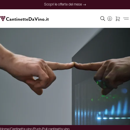
Scopri le offerte del mese →
Home
/
Cantinetta vino
/
Push-Pull cantinetta vino