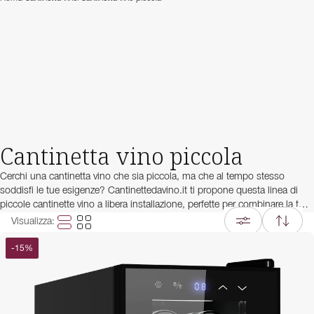
Cantinetta vino piccola
Cerchi una cantinetta vino che sia piccola, ma che al tempo stesso
soddisfi le tue esigenze? Cantinettedavino.it ti propone questa linea di
piccole cantinette vino a libera installazione, perfette per combinare la tua
passione per il vino con una disponibilità di spazio ridotta. La tua piccola
Visualizza
:
cantinetta vino può disporre di una o due zone di temperatura regolabili e
ha un design bianco, nero o in acciaio che si adatta sicuramente a ciò
-
15
%
che stai cercando! Ricorda che una piccola cantinetta vino a libera
installazione ha bisogno di uno spazio di 10 cm intorno a ciascun lato
per un funzionamento ottimale!