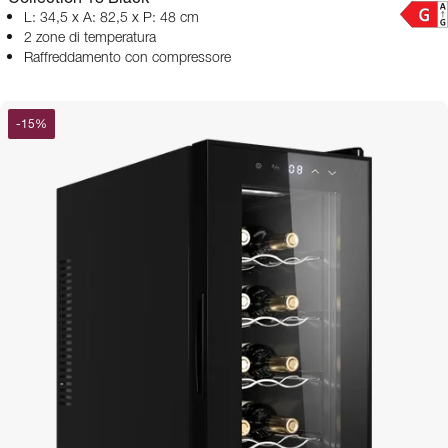
L: 34,5 x A: 82,5 x P: 48 cm
2 zone di temperatura
Raffreddamento con compressore
-
15
%