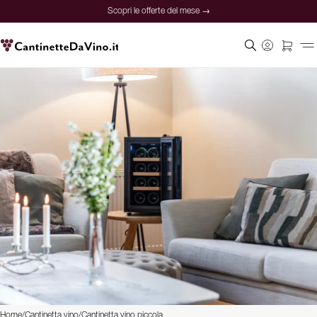
Scopri le offerte del mese →
Home
/
Cantinetta vino
/
Cantinetta vino piccola