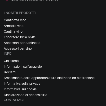
una cantinetta vino a doppia zona di temperatura. Questi modelli
permettono di impostare due temperature diverse, assicurando che ogni
vino venga mantenuto nelle condizioni ottimali. Così, sia il tuo rosso
I NOSTRI PRODOTTI
strutturato che il tuo bianco fruttato saranno sempre perfettamente
Cantinetta vino
temperati e pronti da gustare.
Armadio vino
Cantina vino
Frigorifero birra bivite
Accessori per cantinetta
Accessori per vino
INFO
Chi siamo
Informazioni sull'acquisto
Reclami
Smaltimento delle apparecchiature elettriche ed elettroniche
Informativa sulla privacy
Informativa sui cookie
Dichiarazione di accessibilità
CONTATTACI