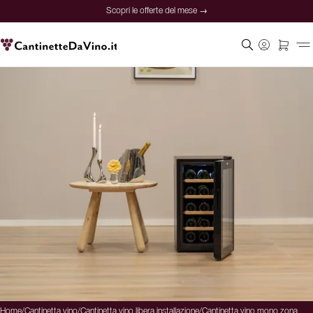
Scopri le offerte del mese →
Home
/
Cantinetta vino
/
Cantinetta vino libera installazione
/
Cantinetta vino mono zona