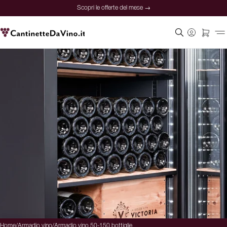
Scopri le offerte del mese →
Home
/
Armadio vino
/
Armadio vino 50-150 bottiglie