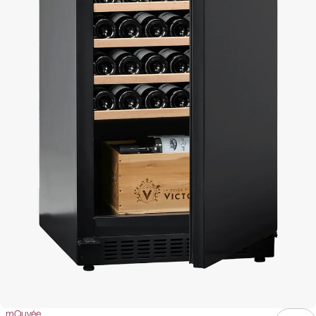
mQuvée