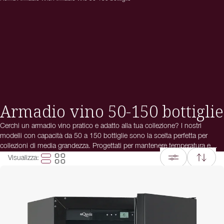
Armadio vino 50-150 bottiglie
Cerchi un armadio vino pratico e adatto alla tua collezione? I nostri
modelli con capacità da 50 a 150 bottiglie sono la scelta perfetta per
collezioni di media grandezza. Progettati per mantenere temperatura e
umidità ottimali, garantiscono che i tuoi vini maturino nelle migliori
Visualizza
:
condizioni. Scopri gli armadi vino che uniscono funzionalità e stile –
l’ideale per chi ama il vino e cerca quel tocco in più.