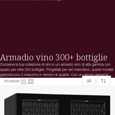
Armadio vino 300+ bottiglie
Conserva la tua collezione di vini in un armadio vino di alta gamma con
spazio per oltre 300 bottiglie. Progettati per veri intenditori, questi modelli
garantiscono il massimo in termini di qualità. Con un design elegante, un
controllo preciso della temperatura e condizioni di umidità ottimali, sono
Visualizza
:
la scelta perfetta per una conservazione del vino ai massimi livelli.