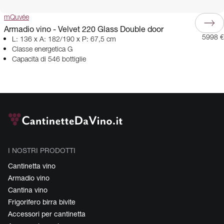
mQuvée
Armadio vino - Velvet 220 Glass Double door
5998 €
L: 136 x A: 182/190 x P: 67,5 cm
Classe energetica G
Capacità di 546 bottiglie
I NOSTRI PRODOTTI
Cantinetta vino
Armadio vino
Cantina vino
Frigorifero birra bivite
Accessori per cantinetta