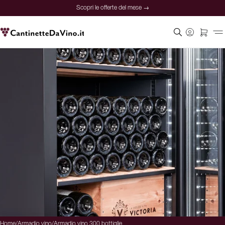
Scopri le offerte del mese →
Home
/
Armadio vino
/
Armadio vino 300 bottiglie