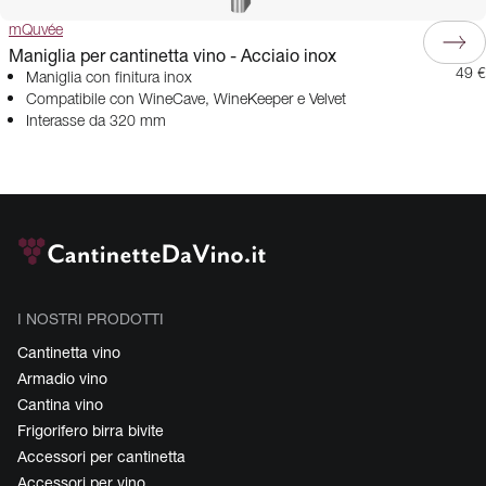
mQuvée
Maniglia per cantinetta vino - Acciaio inox
49 €
Maniglia con finitura inox
Compatibile con WineCave, WineKeeper e Velvet
Interasse da 320 mm
I NOSTRI PRODOTTI
Cantinetta vino
Armadio vino
Cantina vino
Frigorifero birra bivite
Accessori per cantinetta
Accessori per vino