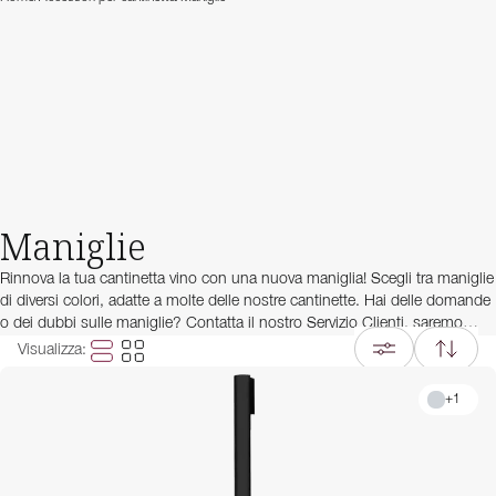
Maniglie
Rinnova la tua cantinetta vino con una nuova maniglia! Scegli tra maniglie
di diversi colori, adatte a molte delle nostre cantinette. Hai delle domande
o dei dubbi sulle maniglie? Contatta il nostro Servizio Clienti, saremo
felici di aiutarti!
Visualizza
:
+
1