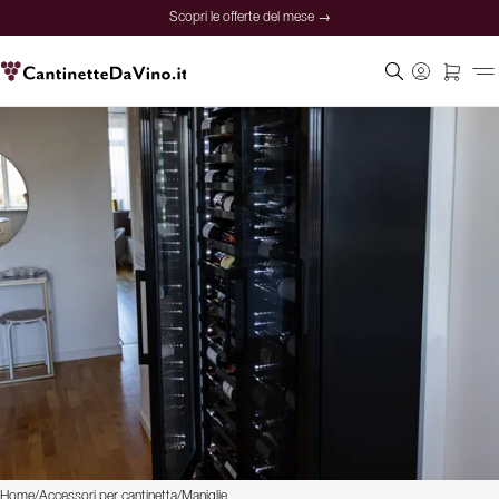
Scopri le offerte del mese →
Home
/
Accessori per cantinetta
/
Maniglie