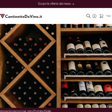
Scopri le offerte del mese →
Home
/
Accessori per vino
/
Portabottiglie