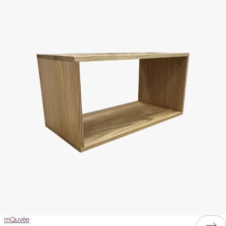
mQuvée