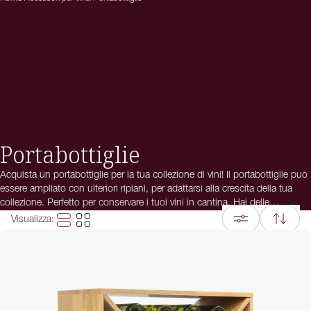
Portabottiglie
Acquista un portabottiglie per la tua collezione di vini! Il portabottiglie può
essere ampliato con ulteriori ripiani, per adattarsi alla crescita della tua
collezione. Perfetto per conservare i tuoi vini in cantina. Hai delle
domande sui portabottiglie? Contatta il nostro Servizio Clienti, saremo
Visualizza
:
felici di aiutarti!