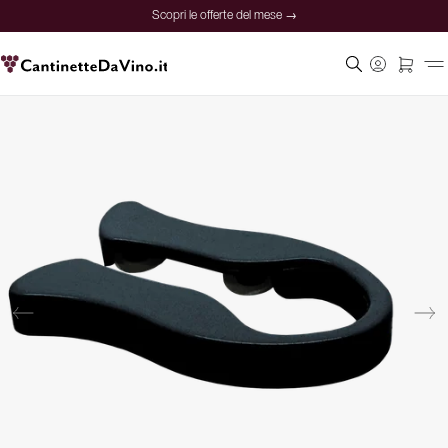
Scopri le offerte del mese →