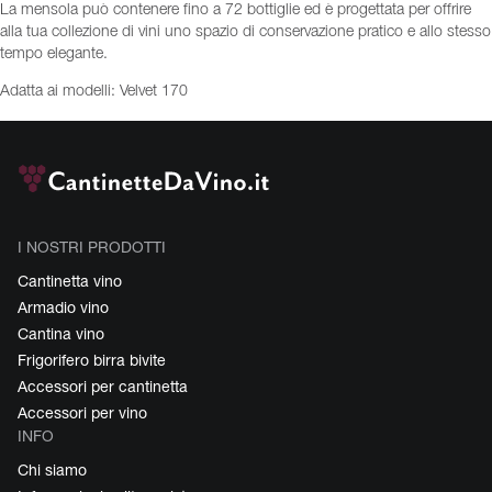
La mensola può contenere fino a 72 bottiglie ed è progettata per offrire
alla tua collezione di vini uno spazio di conservazione pratico e allo stesso
tempo elegante.
Adatta ai modelli: Velvet 170
I NOSTRI PRODOTTI
Cantinetta vino
Armadio vino
Cantina vino
Frigorifero birra bivite
Accessori per cantinetta
Accessori per vino
INFO
Chi siamo