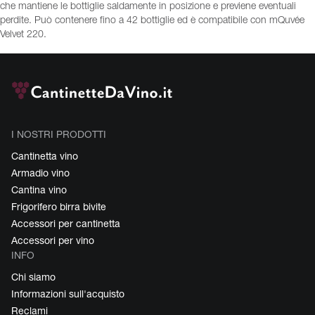
che mantiene le bottiglie saldamente in posizione e previene eventuali
perdite. Può contenere fino a 42 bottiglie ed è compatibile con mQuvée
Velvet 220.
I NOSTRI PRODOTTI
Cantinetta vino
Armadio vino
Cantina vino
Frigorifero birra bivite
Accessori per cantinetta
Accessori per vino
INFO
Chi siamo
Informazioni sull'acquisto
Reclami