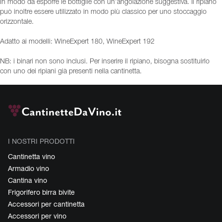
in modo da esporre le bottiglie con un’angolazione suggestiva. Il ripiano
può inoltre essere utilizzato in modo più classico per uno stoccaggio
orizzontale.
Adatto ai modelli: WineExpert 180, WineExpert 192
NB: i binari non sono inclusi. Per inserire il ripiano, bisogna sostituirlo
con uno dei ripiani già presenti nella cantinetta.
I NOSTRI PRODOTTI
Cantinetta vino
Armadio vino
Cantina vino
Frigorifero birra bivite
Accessori per cantinetta
Accessori per vino