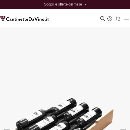
Scopri le offerte del mese →