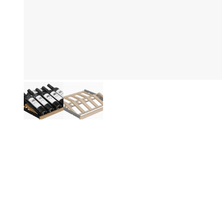
Informazioni sul prodotto
De
Ri
esp
anc
un 
No
rim