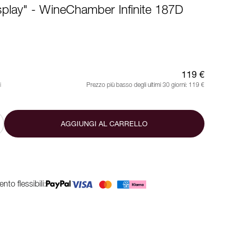
splay" - WineChamber Infinite 187D
119 €
i
Prezzo più basso degli ultimi 30 giorni:
119 €
AGGIUNGI AL CARRELLO
to flessibili: