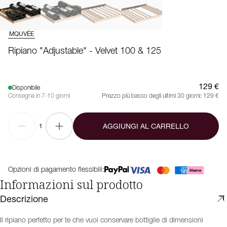
MQUVÉE
Ripiano "Adjustable" - Velvet 100 & 125
129 €
Disponibile
Consegna in 7-10 giorni
Prezzo più basso degli ultimi 30 giorni:
129 €
AGGIUNGI AL CARRELLO
1
Opzioni di pagamento flessibili:
Informazioni sul prodotto
Descrizione
Il ripiano perfetto per te che vuoi conservare bottiglie di dimensioni