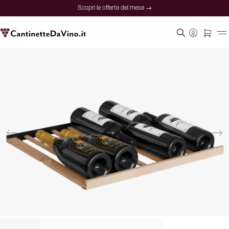
Scopri le offerte del mese →