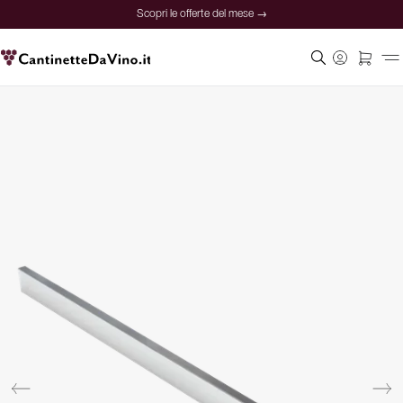
Scopri le offerte del mese →