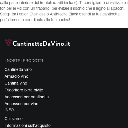
dalla parte inferiore del frontalino (viti incluse). Ti consigliamo di realizzare i
fori per le viti con un trapano, per evitare il rischio che il legno si spacchi.
Scegli tra i colori Stainless o Anthracite Black e rendi la tua cantinetta
perfettamente coordinata alla tua cucina!
I NOSTRI PRODOTTI
Cantinetta vino
Armadio vino
Cantina vino
Frigorifero birra bivite
Accessori per cantinetta
Accessori per vino
INFO
Chi siamo
Informazioni sull'acquisto