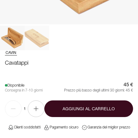
CAVIN
Cavatappi
45 €
Disponibile
Consegna in 7-10 giorni
Prezzo più basso degli ultimi 30 giorni:
45 €
AGGIUNGI AL CARRELLO
1
Clienti soddisfatti
Pagamento sicuro
Garanzia del miglior prezzo