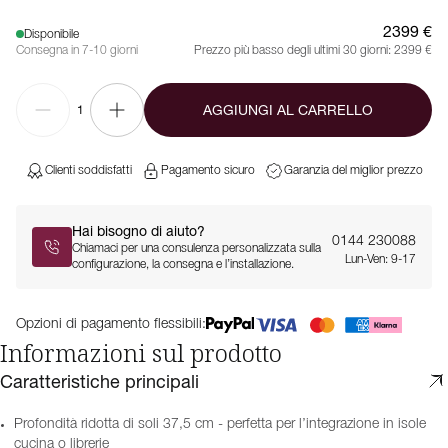
2399 €
Disponibile
Consegna in 7-10 giorni
Prezzo più basso degli ultimi 30 giorni:
2399 €
AGGIUNGI AL CARRELLO
1
Clienti soddisfatti
Pagamento sicuro
Garanzia del miglior prezzo
Hai bisogno di aiuto?
0144 230088
Chiamaci per una consulenza personalizzata sulla
Lun-Ven: 9-17
configurazione, la consegna e l’installazione.
Opzioni di pagamento flessibili:
Informazioni sul prodotto
Caratteristiche principali
Profondità ridotta di soli 37,5 cm - perfetta per l’integrazione in isole
cucina o librerie