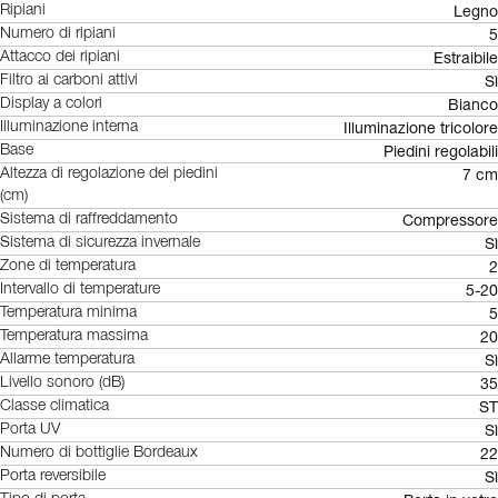
Legno
Ripiani
5
Numero di ripiani
Estraibile
Attacco dei ripiani
Sì
Filtro ai carboni attivi
Bianco
Display a colori
Illuminazione tricolore
Illuminazione interna
Piedini regolabili
Base
7 cm
Altezza di regolazione dei piedini
(cm)
Compressore
Sistema di raffreddamento
Sì
Sistema di sicurezza invernale
2
Zone di temperatura
5-20
Intervallo di temperature
5
Temperatura minima
20
Temperatura massima
Sì
Allarme temperatura
35
Livello sonoro (dB)
ST
Classe climatica
Sì
Porta UV
22
Numero di bottiglie Bordeaux
Sì
Porta reversibile