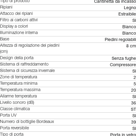
Cantinetta da incasso
Tipo di prodotto
Legno
Ripiani
Estraibile
Attacco dei ripiani
Sì
Filtro ai carboni attivi
Bianco
Display a colori
Bianco
Illuminazione interna
Piedini regolabili
Base
8 cm
Altezza di regolazione dei piedini
(cm)
Senza fughe
Design della porta
Compressore
Sistema di raffreddamento
Sì
Sistema di sicurezza invernale
2
Zone di temperatura
5
Temperatura minima
20
Temperatura massima
Sì
Allarme temperatura
36
Livello sonoro (dB)
ST
Classe climatica
Sì
Porta UV
39
Numero di bottiglie Bordeaux
Sì
Porta reversibile
Porta in vetro
Tipo di porta