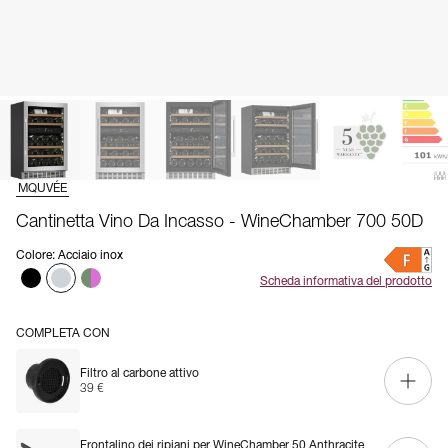
MQUVÉE
Cantinetta Vino Da Incasso - WineChamber 700 50D
Colore
:
Acciaio inox
Scheda informativa del prodotto
COMPLETA CON
Filtro al carbone attivo
39 €
Frontalino dei ripiani per WineChamber 50 Anthracite