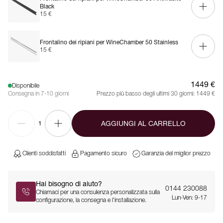
Black
15 €
Frontalino dei ripiani per WineChamber 50 Stainless
15 €
1449 €
Disponibile
Consegna in 7-10 giorni
Prezzo più basso degli ultimi 30 giorni:
1449 €
AGGIUNGI AL CARRELLO
1
Clienti soddisfatti
Pagamento sicuro
Garanzia del miglior prezzo
Hai bisogno di aiuto?
0144 230088
Chiamaci per una consulenza personalizzata sulla
Lun-Ven: 9-17
configurazione, la consegna e l’installazione.