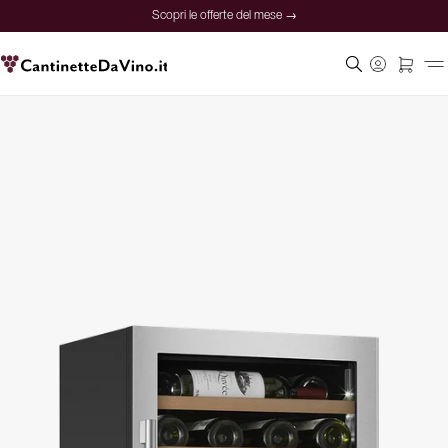
Scopri le offerte del mese →