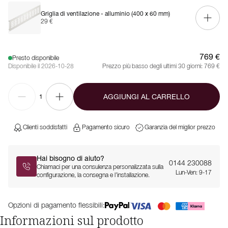
Griglia di ventilazione - alluminio (400 x 60 mm)
29 €
769 €
Presto disponibile
Disponibile il 2026-10-28
Prezzo più basso degli ultimi 30 giorni:
769 €
AGGIUNGI AL CARRELLO
1
Clienti soddisfatti
Pagamento sicuro
Garanzia del miglior prezzo
Hai bisogno di aiuto?
0144 230088
Chiamaci per una consulenza personalizzata sulla
Lun-Ven: 9-17
configurazione, la consegna e l’installazione.
Opzioni di pagamento flessibili:
Informazioni sul prodotto