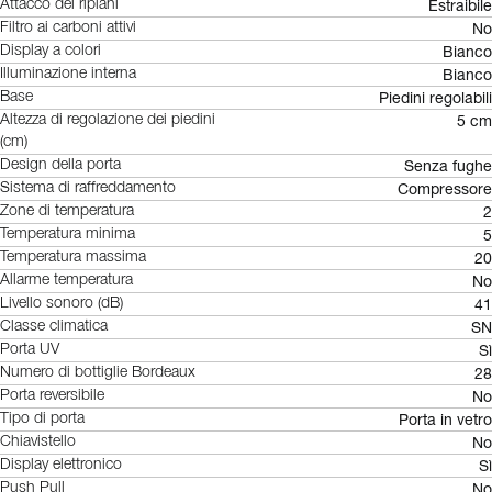
Estraibile
Attacco dei ripiani
No
Filtro ai carboni attivi
Bianco
Display a colori
Bianco
Illuminazione interna
Piedini regolabili
Base
5 cm
Altezza di regolazione dei piedini
(cm)
Senza fughe
Design della porta
Compressore
Sistema di raffreddamento
2
Zone di temperatura
5
Temperatura minima
20
Temperatura massima
No
Allarme temperatura
41
Livello sonoro (dB)
SN
Classe climatica
Sì
Porta UV
28
Numero di bottiglie Bordeaux
No
Porta reversibile
Porta in vetro
Tipo di porta
No
Chiavistello
Sì
Display elettronico
No
Push Pull