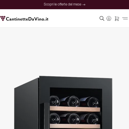
Scopri le offerte del mese →