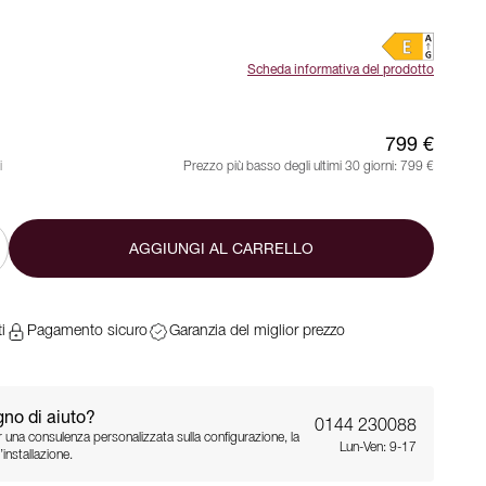
Scheda informativa del prodotto
799 €
i
Prezzo più basso degli ultimi 30 giorni:
799 €
AGGIUNGI AL CARRELLO
i
Pagamento sicuro
Garanzia del miglior prezzo
gno di aiuto?
0144 230088
 una consulenza personalizzata sulla configurazione, la
Lun-Ven: 9-17
installazione.