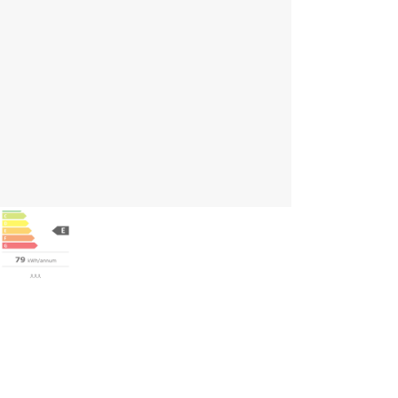
ratteristiche principali
Design elegante e senza giunzioni
Porta in vetro con protezione anti UV dannosi
Adatta per ogni tipo di bottiglia (anche gli spumanti)