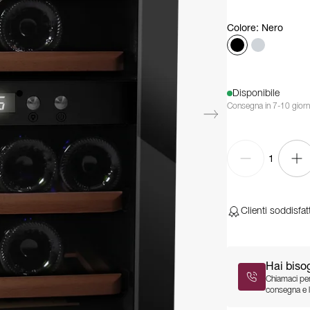
Colore
:
Nero
Disponibile
Consegna in 7-10 giorn
1
Clienti soddisfatt
Hai biso
Chiamaci per
consegna e l’