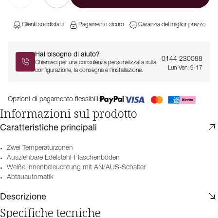
Clienti soddisfatti
Pagamento sicuro
Garanzia del miglior prezzo
Hai bisogno di aiuto?
0144 230088
Chiamaci per una consulenza personalizzata sulla
Lun-Ven: 9-17
configurazione, la consegna e l’installazione.
Opzioni di pagamento flessibili:
Informazioni sul prodotto
Caratteristiche principali
Zwei Temperaturzonen
Ausziehbare Edelstahl-Flaschenböden
Weiße Innenbeleuchtung mit AN/AUS-Schalter
Abtauautomatik
Descrizione
Specifiche tecniche