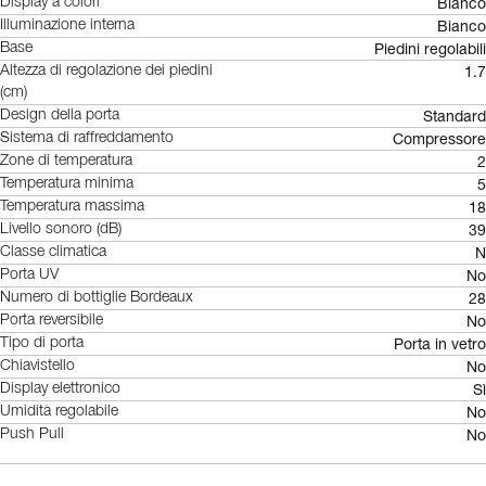
Bianco
Display a colori
Bianco
Illuminazione interna
Piedini regolabili
Base
1.7
Altezza di regolazione dei piedini
(cm)
Standard
Design della porta
Compressore
Sistema di raffreddamento
2
Zone di temperatura
5
Temperatura minima
18
Temperatura massima
39
Livello sonoro (dB)
N
Classe climatica
No
Porta UV
28
Numero di bottiglie Bordeaux
No
Porta reversibile
Porta in vetro
Tipo di porta
No
Chiavistello
Sì
Display elettronico
No
Umidità regolabile
No
Push Pull