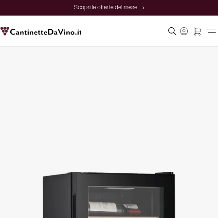
Scopri le offerte del mese →