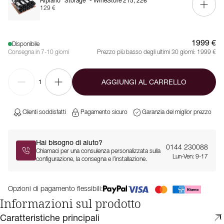
Ripiano “Storage” - WineStore 215, 226
129 €
1999 €
Disponibile
Consegna in 7-10 giorni
Prezzo più basso degli ultimi 30 giorni:
1999 €
AGGIUNGI AL CARRELLO
1
Clienti soddisfatti
Pagamento sicuro
Garanzia del miglior prezzo
Hai bisogno di aiuto?
0144 230088
Chiamaci per una consulenza personalizzata sulla
Lun-Ven: 9-17
configurazione, la consegna e l’installazione.
Opzioni di pagamento flessibili:
Informazioni sul prodotto
Caratteristiche principali