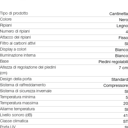
Cantinetta
Tipo di prodotto
Nero
Colore
Legno
Ripiani
4
Numero di ripiani
Fisso
Attacco dei ripiani
Sì
Filtro ai carboni attivi
Bianco
Display a colori
Bianco
Illuminazione interna
Piedini regolabili
Base
7 cm
Altezza di regolazione dei piedini
(cm)
Standard
Design della porta
Compressore
Sistema di raffreddamento
Sì
Sistema di sicurezza invernale
5
Temperatura minima
20
Temperatura massima
Sì
Allarme temperatura
41
Livello sonoro (dB)
ST
Classe climatica
Sì
Porta UV